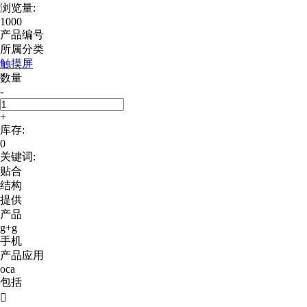
浏览量:
1000
产品编号
所属分类
触摸屏
数量
-
+
库存:
0
关键词:
贴合
结构
提供
产品
g+g
手机
产品应用
oca
包括
